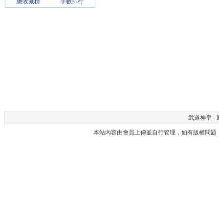
總收藏榜
字數排行
武道神皇 - 
本站內容由會員上傳並自行管理，如有版權問題，請與本站