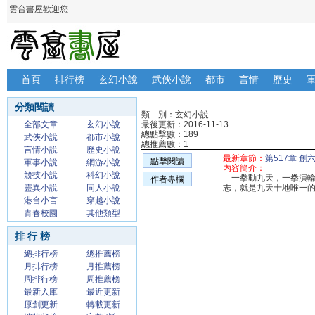
雲台書屋歡迎您
首頁
排行榜
玄幻小說
武俠小說
都市
言情
歷史
分類閱讀
類 別：玄幻小說
全部文章
玄幻小說
最後更新：2016-11-13
總點擊數：189
武俠小說
都市小說
總推薦數：1
言情小說
歷史小說
最新章節：
第517章 
點擊閱讀
軍事小說
網游小說
內容簡介：
競技小說
科幻小說
一拳動九天，一拳演輪
作者專欄
靈異小說
同人小說
志，就是九天十地唯一
港台小言
穿越小說
青春校園
其他類型
排 行 榜
總排行榜
總推薦榜
月排行榜
月推薦榜
周排行榜
周推薦榜
最新入庫
最近更新
原創更新
轉載更新