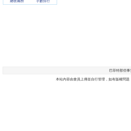
總收藏榜
字數排行
巴菲特那些事兒 
本站內容由會員上傳並自行管理，如有版權問題，請與本站