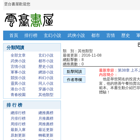
雲台書屋歡迎您
首頁
排行榜
玄幻小說
武俠小說
都市
言情
歷史
分類閱讀
類 別：其他類型
全部文章
玄幻小說
最後更新：2016-11-08
總點擊數：8
武俠小說
都市小說
總推薦數：0
言情小說
歷史小說
最新章節：
第38章 上
點擊閱讀
軍事小說
網游小說
內容簡介：
競技小說
科幻小說
他是舉世聞名的投資大
作者專欄
靈異小說
同人小說
富，他的慈善午餐拍賣出
範本。本書生動介紹巴
港台小言
穿越小說
體驗！
青春校園
其他類型
排 行 榜
總排行榜
總推薦榜
月排行榜
月推薦榜
周排行榜
周推薦榜
最新入庫
最近更新
原創更新
轉載更新