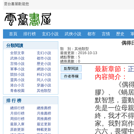
雲台書屋歡迎您
首頁
排行榜
玄幻小說
武俠小說
都市
言情
歷史
偶得
分類閱讀
類 別：其他類型
全部文章
玄幻小說
最後更新：2016-10-13
總點擊數：5
武俠小說
都市小說
總推薦數：0
言情小說
歷史小說
最新章節：
正
點擊閱讀
軍事小說
網游小說
競技小說
科幻小說
內容簡介：
作者專欄
靈異小說
同人小說
《偶得日記
港台小言
穿越小說
青春校園
其他類型
膠》、《蝸
默智慧，靈
排 行 榜
先是一位母
總排行榜
總推薦榜
月排行榜
月推薦榜
終，我才不
周排行榜
周推薦榜
家。我對寫
最新入庫
最近更新
原創更新
轉載更新
六六，畏懼