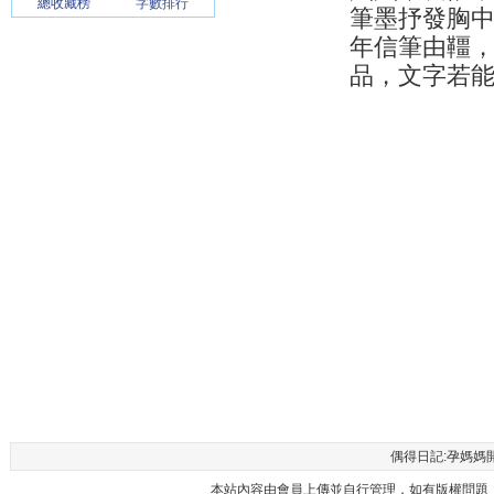
總收藏榜
字數排行
筆墨抒發胸
年信筆由韁
品，文字若
偶得日記:孕媽媽開心辭
本站內容由會員上傳並自行管理，如有版權問題，請與本站