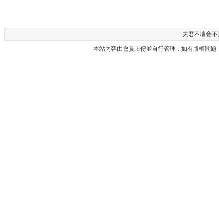
夫君不壞妾不愛 
本站內容由會員上傳並自行管理，如有版權問題，請與本站