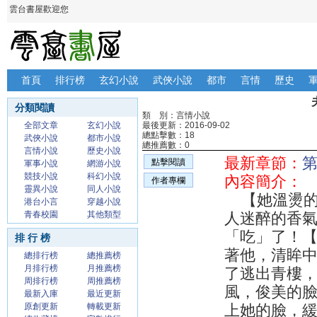
雲台書屋歡迎您
首頁
排行榜
玄幻小說
武俠小說
都市
言情
歷史
分類閱讀
類 別：言情小說
全部文章
玄幻小說
最後更新：2016-09-02
總點擊數：18
武俠小說
都市小說
總推薦數：0
言情小說
歷史小說
最新章節：
第
點擊閱讀
軍事小說
網游小說
競技小說
科幻小說
內容簡介：
作者專欄
靈異小說
同人小說
【她溫燙的
港台小言
穿越小說
青春校園
其他類型
人迷醉的香
「吃」了！
排 行 榜
著他，清眸
總排行榜
總推薦榜
月排行榜
月推薦榜
了逃出青樓
周排行榜
周推薦榜
風，俊美的
最新入庫
最近更新
原創更新
轉載更新
上她的臉，