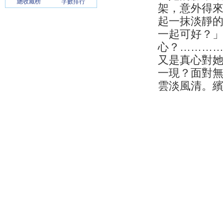
總收藏榜
字數排行
架，意外得
起一抹淡靜
一起可好？
心？………
又是真心對
一現？面對
雲淡風清。