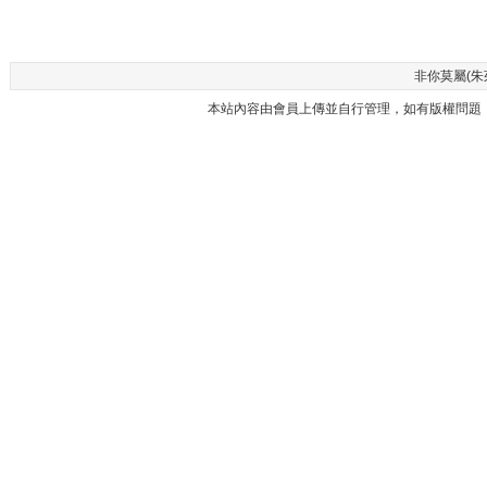
非你莫屬(朱茱)
本站內容由會員上傳並自行管理，如有版權問題，請與本站