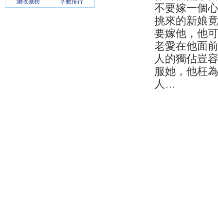
總收藏榜
字數排行
不要嫁一個
挑來的新娘
要嫁他，他
老愛在他面
人的獨佔豈
服她，他枉
人…