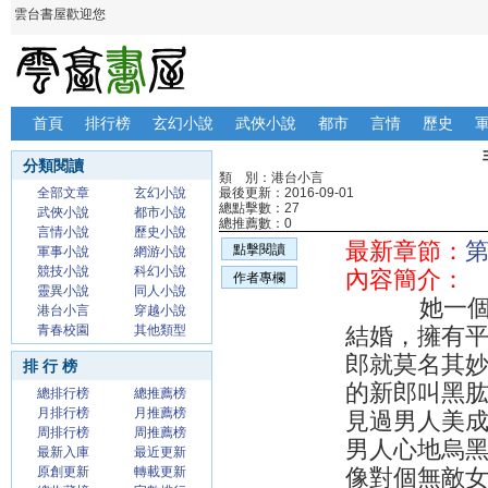
雲台書屋歡迎您
首頁
排行榜
玄幻小說
武俠小說
都市
言情
歷史
分類閱讀
類 別：港台小言
全部文章
玄幻小說
最後更新：2016-09-01
總點擊數：27
武俠小說
都市小說
總推薦數：0
言情小說
歷史小說
最新章節：
點擊閱讀
軍事小說
網游小說
競技小說
科幻小說
內容簡介：
作者專欄
靈異小說
同人小說
她一個單純
港台小言
穿越小說
青春校園
其他類型
結婚，擁有
郎就莫名其
排 行 榜
的新郎叫黑
總排行榜
總推薦榜
月排行榜
月推薦榜
見過男人美
周排行榜
周推薦榜
男人心地烏
最新入庫
最近更新
原創更新
轉載更新
像對個無敵