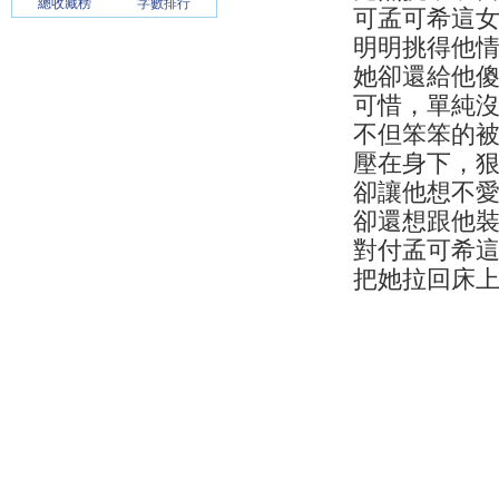
總收藏榜
字數排行
可孟可希這
明明挑得他
她卻還給他
可惜，單純
不但笨笨的
壓在身下，
卻讓他想不
卻還想跟他
對付孟可希
把她拉回床