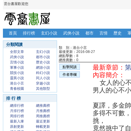
雲台書屋歡迎您
首頁
排行榜
玄幻小說
武俠小說
都市
言情
歷史
分類閱讀
類 別：港台小言
全部文章
玄幻小說
最後更新：2016-08-27
總點擊數：8
武俠小說
都市小說
總推薦數：0
言情小說
歷史小說
最新章節：
點擊閱讀
軍事小說
網游小說
競技小說
科幻小說
內容簡介：
作者專欄
靈異小說
同人小說
女人的心不
港台小言
穿越小說
青春校園
其他類型
男人的心不
排 行 榜
夏譯，多金
總排行榜
總推薦榜
月排行榜
月推薦榜
多得不可數
周排行榜
周推薦榜
挑，
最新入庫
最近更新
原創更新
轉載更新
竟然挑中了