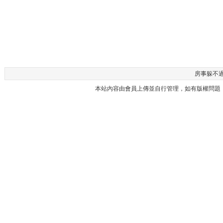
房事躲不過 -
本站內容由會員上傳並自行管理，如有版權問題，請與本站