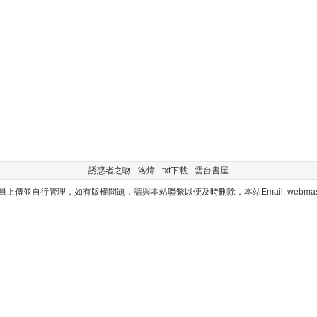
誘惑者之吻 - 洛煒 - txt下載 - 雲台書屋
上傳並自行管理，如有版權問題，請與本站聯繫以便及時刪除，本站Email: webmaster@