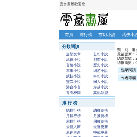
雲台書屋歡迎您
首頁
排行榜
玄幻小說
武俠小
分類閱讀
類 別：港
全部文章
玄幻小說
最後更新：20
總點擊數：
武俠小說
都市小說
總推薦數：
言情小說
歷史小說
點擊閱讀
軍事小說
網游小說
競技小說
科幻小說
作者專欄
靈異小說
同人小說
港台小言
穿越小說
青春校園
其他類型
排 行 榜
總排行榜
總推薦榜
月排行榜
月推薦榜
周排行榜
周推薦榜
最新入庫
最近更新
原創更新
轉載更新