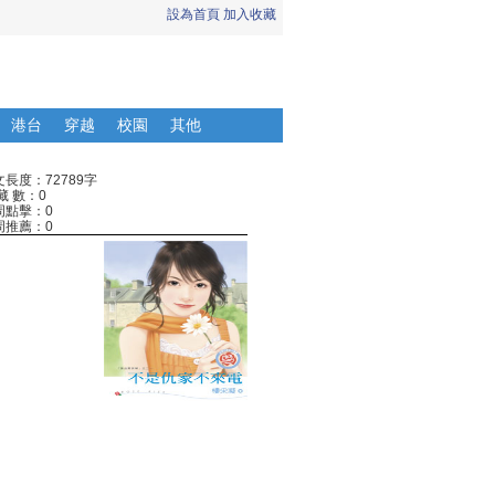
設為首頁
加入收藏
港台
穿越
校園
其他
文長度：72789字
藏 數：0
周點擊：0
周推薦：0