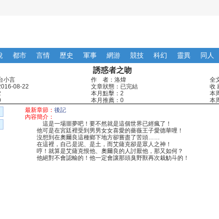
說
都市
言情
歷史
軍事
網游
競技
科幻
靈異
同人
誘惑者之吻
台小言
作 者：洛煒
全
16-08-22
文章狀態：已完結
收 
2
本月點擊：2
本
0
本月推薦：0
本
最新章節：
後記
內容簡介：
這是一場噩夢吧！要不然就是這個世界已經瘋了！
他可是在宮廷裡受到男男女女喜愛的薔薇王子愛德華哩！
沒想到在奧爾良這種鄉下地方卻嘗盡了苦頭……
在這裡，自己是泥、是土，而艾薩克卻是眾人之神！
哼！就算是艾薩克恨他、奧爾良的人討厭他，那又如何？
他絕對不會認輸的！他一定會讓那頭臭野獸再次栽觔斗的！