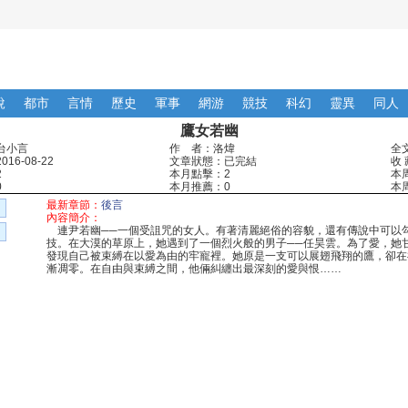
說
都市
言情
歷史
軍事
網游
競技
科幻
靈異
同人
鷹女若幽
台小言
作 者：洛煒
全
16-08-22
文章狀態：已完結
收 
2
本月點擊：2
本
0
本月推薦：0
本
最新章節：
後言
內容簡介：
連尹若幽──一個受詛咒的女人。有著清麗絕俗的容貌，還有傳說中可以勾
技。在大漠的草原上，她遇到了一個烈火般的男子──任昊雲。為了愛，她
發現自己被束縛在以愛為由的牢寵裡。她原是一支可以展翅飛翔的鷹，卻在
漸凋零。在自由與束縛之間，他倆糾纏出最深刻的愛與恨……