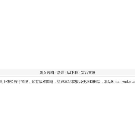
鷹女若幽 - 洛煒 - txt下載 - 雲台書屋
上傳並自行管理，如有版權問題，請與本站聯繫以便及時刪除，本站Email: webmaster@