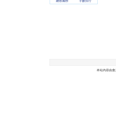
總收藏榜
字數排行
本站內容由會員