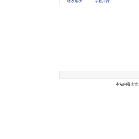
總收藏榜
字數排行
本站內容由會員