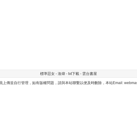
標準惡女 - 洛煒 - txt下載 - 雲台書屋
上傳並自行管理，如有版權問題，請與本站聯繫以便及時刪除，本站Email: webmaster@