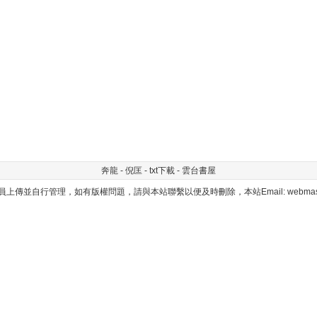
奔龍 - 倪匡 - txt下載 - 雲台書屋
上傳並自行管理，如有版權問題，請與本站聯繫以便及時刪除，本站Email: webmaster@