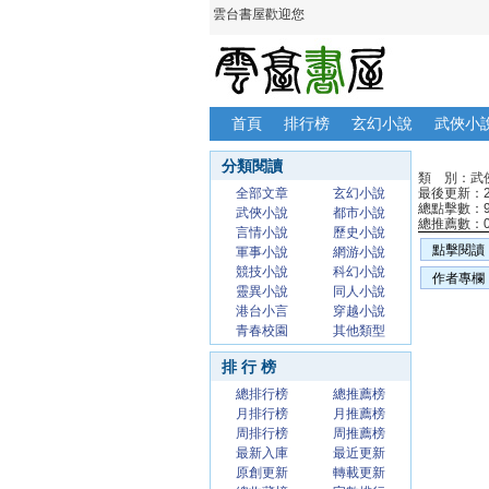
雲台書屋歡迎您
首頁
排行榜
玄幻小說
武俠小
分類閱讀
類 別：武
全部文章
玄幻小說
最後更新：20
總點擊數：
武俠小說
都市小說
總推薦數：
言情小說
歷史小說
點擊閱讀
軍事小說
網游小說
競技小說
科幻小說
作者專欄
靈異小說
同人小說
港台小言
穿越小說
青春校園
其他類型
排 行 榜
總排行榜
總推薦榜
月排行榜
月推薦榜
周排行榜
周推薦榜
最新入庫
最近更新
原創更新
轉載更新