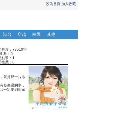
設為首頁
加入收藏
港台
穿越
校園
其他
文長度：73510字
藏 數：0
周點擊：1
周推薦：0
，就是那一片冰
有發生過的事，
己一定要到魚家