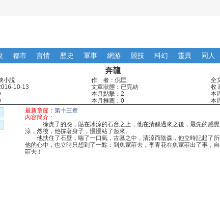
說
都市
言情
歷史
軍事
網游
競技
科幻
靈異
同人
奔龍
俠小說
作 者：倪匡
全
16-10-13
文章狀態：已完結
收 
9
本月點擊：2
本
0
本月推薦：0
本
最新章節：
第十三章
內容簡介：
徐虎子的臉，貼在冰涼的石台之上，他在清醒過來之後，最先的感覺
涼，然後，他撐著身子，慢慢站了起來。
他扶住了石壁，喘了一口氣，古墓之中，清涼而陰森，他立時記起了所
他的心中，也立時只想到了一點：到魚家莊去，李青花在魚家莊出了事，自
莊去！