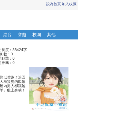
設為首頁
加入收藏
港台
穿越
校園
其他
文長度：88424字
藏 數：0
周點擊：0
周推薦：0
願以償為了追回
大群狼狗的覬覦
屋內男人卻讓她
羊」獻上身唉！