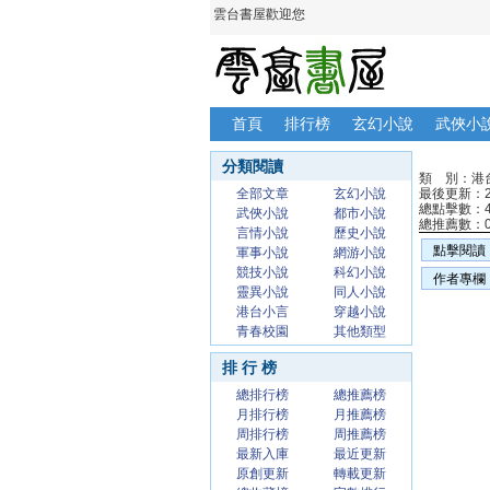
雲台書屋歡迎您
首頁
排行榜
玄幻小說
武俠小
分類閱讀
類 別：港
全部文章
玄幻小說
最後更新：20
總點擊數：
武俠小說
都市小說
總推薦數：
言情小說
歷史小說
點擊閱讀
軍事小說
網游小說
競技小說
科幻小說
作者專欄
靈異小說
同人小說
港台小言
穿越小說
青春校園
其他類型
排 行 榜
總排行榜
總推薦榜
月排行榜
月推薦榜
周排行榜
周推薦榜
最新入庫
最近更新
原創更新
轉載更新