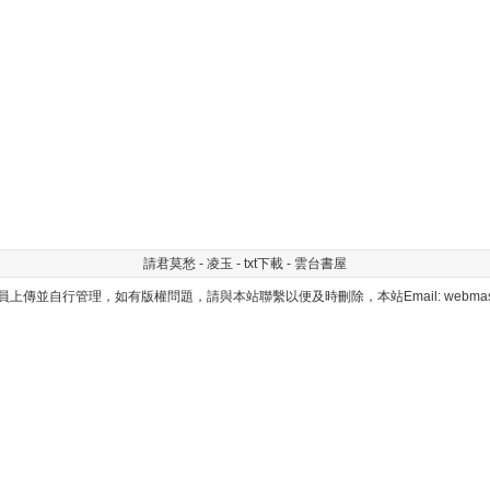
請君莫愁 - 凌玉 - txt下載 - 雲台書屋
上傳並自行管理，如有版權問題，請與本站聯繫以便及時刪除，本站Email: webmaster@