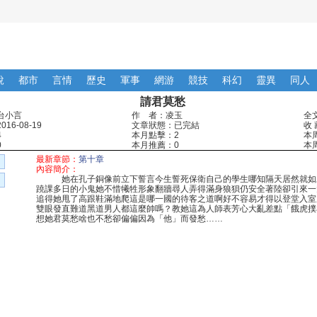
說
都市
言情
歷史
軍事
網游
競技
科幻
靈異
同人
請君莫愁
台小言
作 者：凌玉
全
16-08-19
文章狀態：已完結
收 
4
本月點擊：2
本
0
本月推薦：0
本
最新章節：
第十章
內容簡介：
她在孔子銅像前立下誓言今生誓死保衛自己的學生哪知隔天居然就如
蹺課多日的小鬼她不惜犧牲形象翻牆尋人弄得滿身狼狽仍安全著陸卻引來一
追得她甩了高跟鞋滿地爬這是哪一國的待客之道啊好不容易才得以登堂入室
雙眼發直難道黑道男人都這麼帥嗎？教她這為人師表芳心大亂差點「餓虎撲
想她君莫愁啥也不愁卻偏偏因為「他」而發愁……